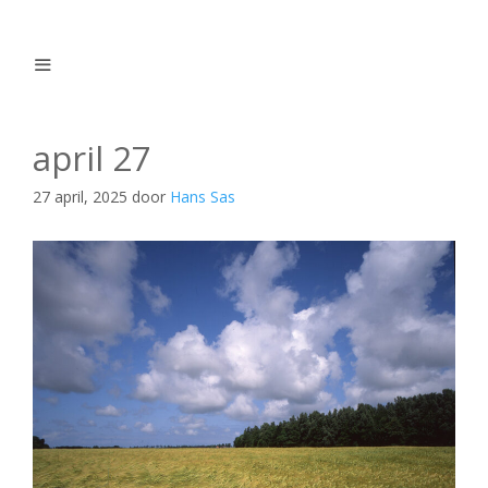
Ga
naar
de
inhoud
Menu
april 27
27 april, 2025
door
Hans Sas