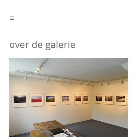
Ga
naar
de
inhoud
Menu
over de galerie