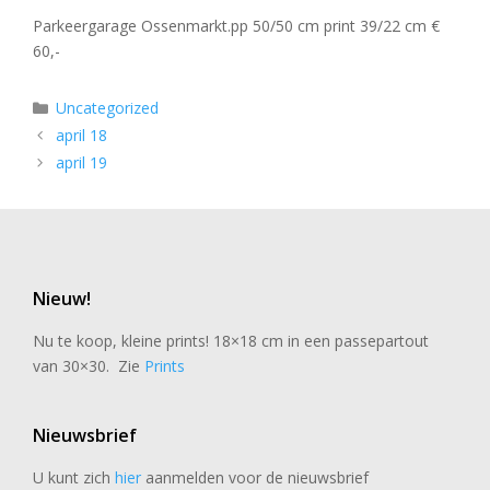
Parkeergarage Ossenmarkt.pp 50/50 cm print 39/22 cm €
60,-
Categorieën
Uncategorized
april 18
april 19
Nieuw!
Nu te koop, kleine prints! 18×18 cm in een passepartout
van 30×30. Zie
Prints
Nieuwsbrief
U kunt zich
hier
aanmelden voor de nieuwsbrief