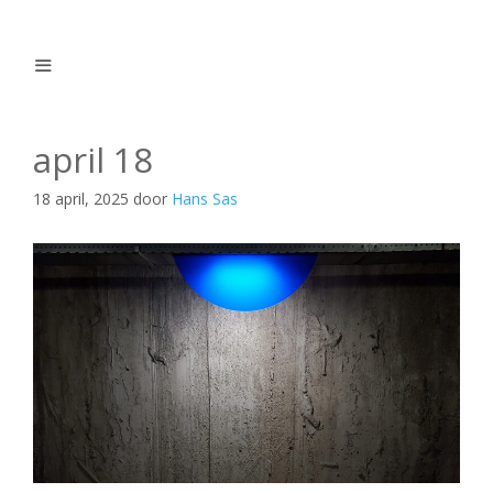
Ga
naar
de
inhoud
Menu
april 18
18 april, 2025
door
Hans Sas