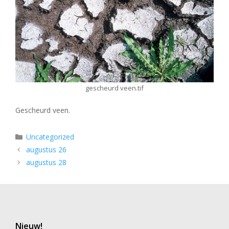
gescheurd veen.tif
Gescheurd veen.
Categorieën
Uncategorized
augustus 26
augustus 28
Nieuw!