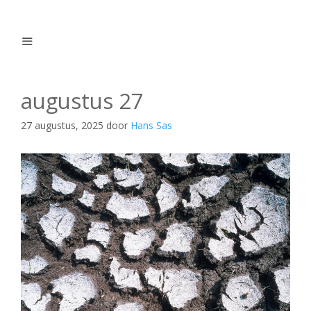
Ga
naar
de
inhoud
Menu
augustus 27
27 augustus, 2025
door
Hans Sas