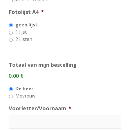
Fotolijst A4
*
geen lijst
1 lijst
2 lijsten
Totaal van mijn bestelling
0,00 €
G
De heer
e
Mevrouw
e
n
Voorletter/Voornaam
*
t
i
t