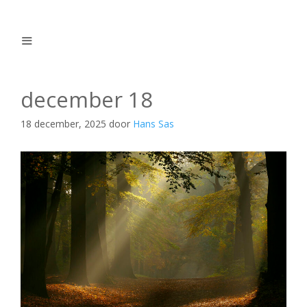
Ga
naar
de
inhoud
Menu
december 18
18 december, 2025
door
Hans Sas