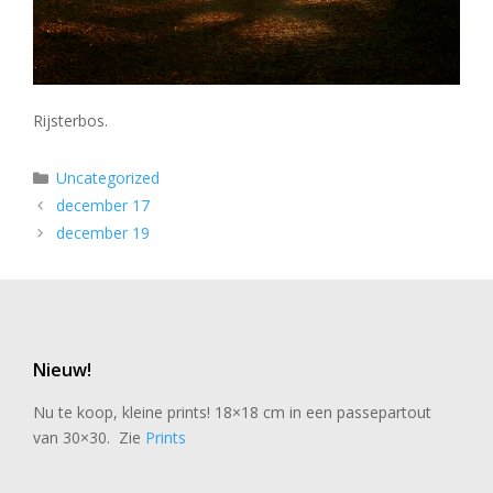
Rijsterbos.
Categorieën
Uncategorized
december 17
december 19
Nieuw!
Nu te koop, kleine prints! 18×18 cm in een passepartout
van 30×30. Zie
Prints