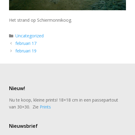
Het strand op Schiermonnikoog.
Categorieën
Uncategorized
februari 17
februari 19
Nieuw!
Nu te koop, kleine prints! 18×18 cm in een passepartout
van 30×30. Zie
Prints
Nieuwsbrief