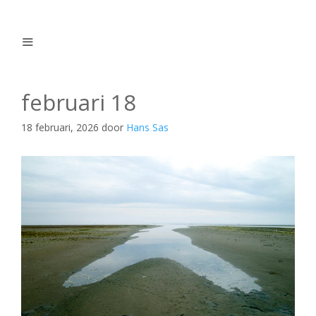
Ga
naar
de
inhoud
Menu
februari 18
18 februari, 2026
door
Hans Sas