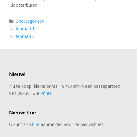
Kloosterburen.
Categorieën
Uncategorized
februari 1
februari 3
Nieuw!
Nu te koop, kleine prints! 18×18 cm in een passepartout
van 30×30. Zie
Prints
Nieuwsbrief
U kunt zich
hier
aanmelden voor de nieuwsbrief