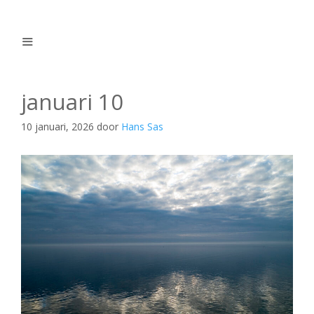
Ga
naar
de
inhoud
Menu
januari 10
10 januari, 2026
door
Hans Sas