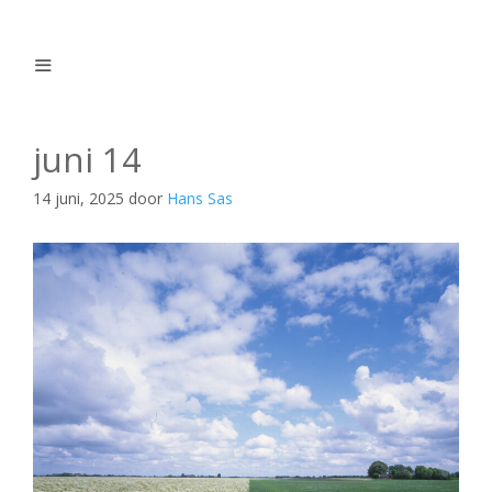
Ga
naar
de
inhoud
Menu
juni 14
14 juni, 2025
door
Hans Sas