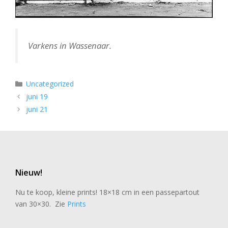
Varkens in Wassenaar.
Categorieën
Uncategorized
juni 19
juni 21
Nieuw!
Nu te koop, kleine prints! 18×18 cm in een passepartout
van 30×30. Zie
Prints