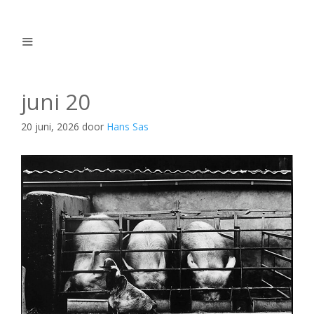
Ga
naar
de
inhoud
Menu
juni 20
20 juni, 2026
door
Hans Sas