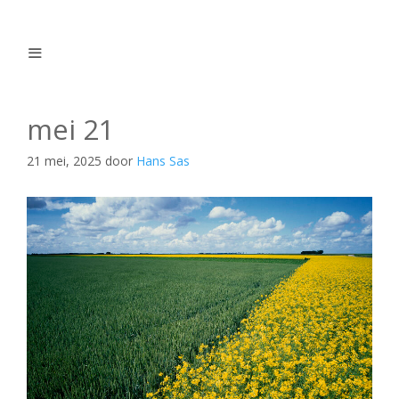
Ga
naar
de
inhoud
Menu
mei 21
21 mei, 2025
door
Hans Sas