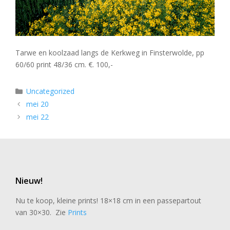
Tarwe en koolzaad langs de Kerkweg in Finsterwolde, pp
60/60 print 48/36 cm. €. 100,-
Categorieën
Uncategorized
mei 20
mei 22
Nieuw!
Nu te koop, kleine prints! 18×18 cm in een passepartout
van 30×30. Zie
Prints