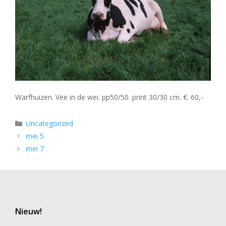
Warfhuizen. Vee in de wei. pp50/50. print 30/30 cm. €. 60,-
Categorieën
Uncategorized
mei 5
mei 7
Nieuw!