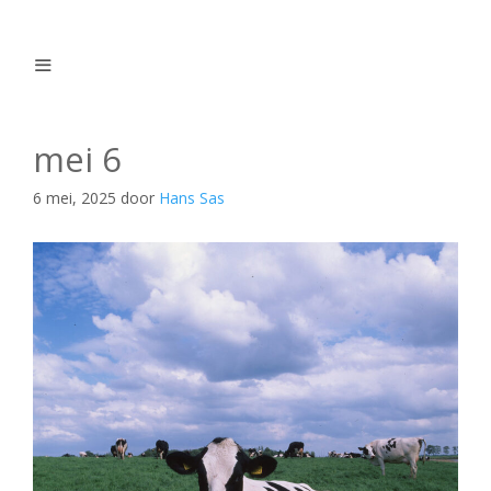
Ga
naar
de
inhoud
Menu
mei 6
6 mei, 2025
door
Hans Sas