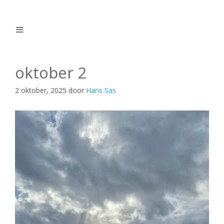
Ga
naar
de
inhoud
Menu
oktober 2
2 oktober, 2025
door
Hans Sas