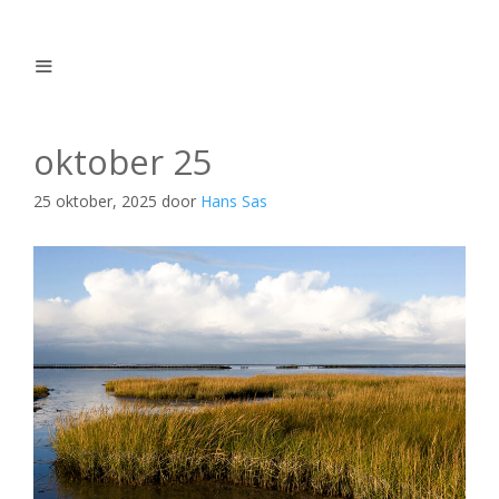
Ga
naar
de
inhoud
Menu
oktober 25
25 oktober, 2025
door
Hans Sas