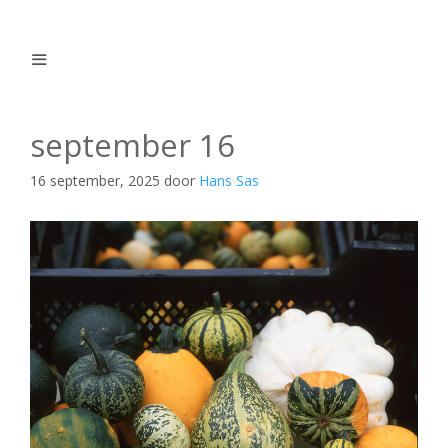
Ga
naar
de
inhoud
Menu
september 16
16 september, 2025
door
Hans Sas