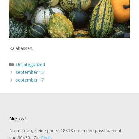
Kalabassen.
Categorieën
Uncategorized
september 15
september 17
Nieuw!
Nu te koop, kleine prints! 18×18 cm in een passepartout
van 30×30. Zie
Prints