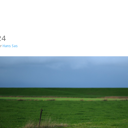
24
or
Hans Sas