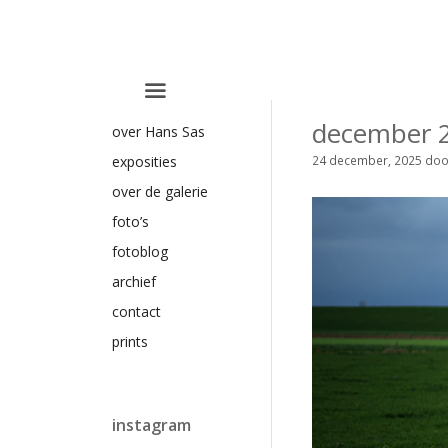
Ga
naar
de
inhoud
december 
over Hans Sas
24 december, 2025
do
exposities
over de galerie
foto’s
fotoblog
archief
contact
prints
instagram