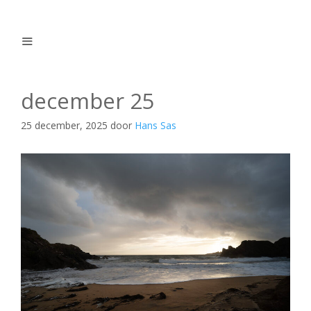
Ga
naar
de
inhoud
Menu
december 25
25 december, 2025
door
Hans Sas