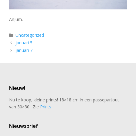
Anjum.
Categorieën
Uncategorized
januari 5
januari 7
Nieuw!
Nu te koop, kleine prints! 18×18 cm in een passepartout
van 30×30. Zie
Prints
Nieuwsbrief