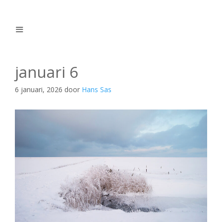
Ga
naar
de
inhoud
Menu
januari 6
6 januari, 2026
door
Hans Sas