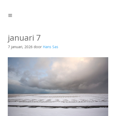
Ga
naar
de
inhoud
Menu
januari 7
7 januari, 2026
door
Hans Sas